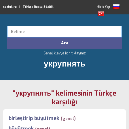
sozluk.ru | Türkçe Rusça Sözlük
Giriş Yap
Sanal klavye için tıklayınız
укрупнять
"укрупнять" kelimesinin Türkçe
karşılığı
birleştirip büyütmek
(genel)
büyütmek