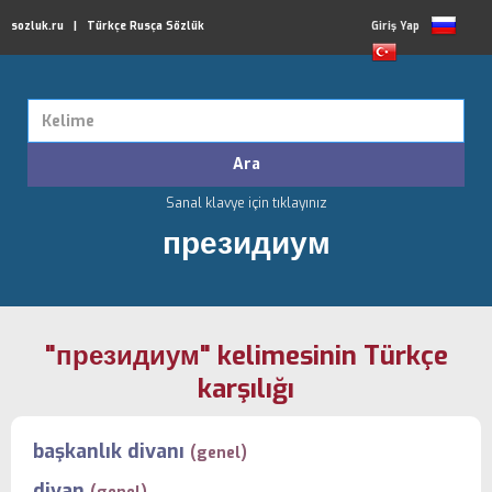
sozluk.ru | Türkçe Rusça Sözlük
Giriş Yap
Sanal klavye için tıklayınız
президиум
"президиум" kelimesinin Türkçe
karşılığı
başkanlık divanı
(genel)
divan