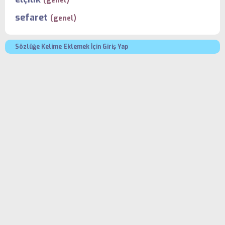
(genel)
sefaret
(genel)
Sözlüğe Kelime Eklemek İçin Giriş Yap