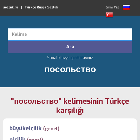
sozluk.ru | Türkçe Rusça Sözlük
Giriş Yap
Sanal klavye için tıklayınız
посольство
"посольство" kelimesinin Türkçe
karşılığı
büyükelçilik
(genel)
elçilik