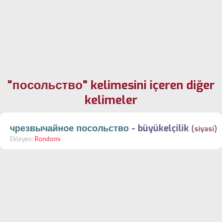
"посольство" kelimesini içeren diğer
kelimeler
чрезвычайное посольство
-
büyükelçilik
(siyasi)
Ekleyen:
Rondomi