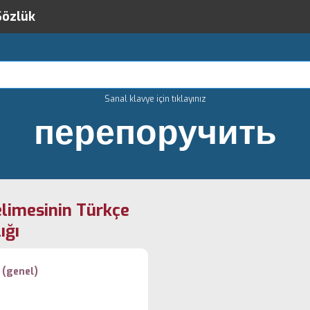
Sözlük
Sanal klavye için tıklayınız
перепоручить
limesinin Türkçe
ığı
k
(genel)