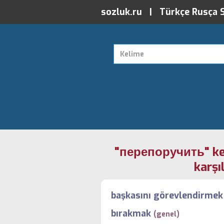
sozluk.ru | Türkçe Rusça 
"перепоручить" ke
karşıl
başkasını görevlendirme
bırakmak
(genel)