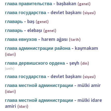
глава правительства
-
başbakan
(genel)
глава государства
-
devlet başkanı
(siyasi)
главарь
-
baş
(genel)
главарь
-
elebaşı
(genel)
глава евнухов
-
harem ağası
(tarih)
глава администрации района
-
kaymakam
(idari)
глава дервишского ордена
-
şeyh
(din)
(шейх)
глава государства
-
devlet başkanı
(siyasi)
глава местной администрации
-
mülki amir
(idari)
глава местной администрации
-
mülki idare
amiri
(idari)