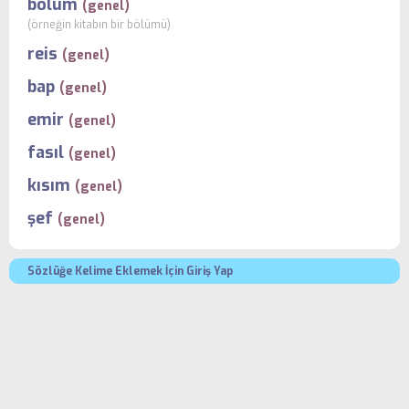
bölüm
(genel)
(örneğin kitabın bir bölümü)
reis
(genel)
bap
(genel)
emir
(genel)
fasıl
(genel)
kısım
(genel)
şef
(genel)
Sözlüğe Kelime Eklemek İçin Giriş Yap