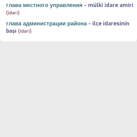
глава местного управления
-
mülki idare amiri
(idari)
глава администрации района
-
ilçe idaresinin
başı
(idari)