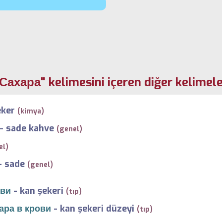
Сахара" kelimesini içeren diğer kelimel
eker
(kimya)
-
sade kahve
(genel)
el)
-
sade
(genel)
ови
-
kan şekeri
(tıp)
ара в крови
-
kan şekeri düzeyi
(tıp)