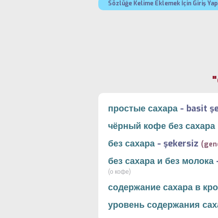
Sözlüğe Kelime Eklemek İçin Giriş Yap
"
простые сахара
-
basit ş
чёрный кофе без сахара
без сахара
-
şekersiz
(gen
без сахара и без молока
(о кофе)
содержание сахара в кр
уровень содержания сах