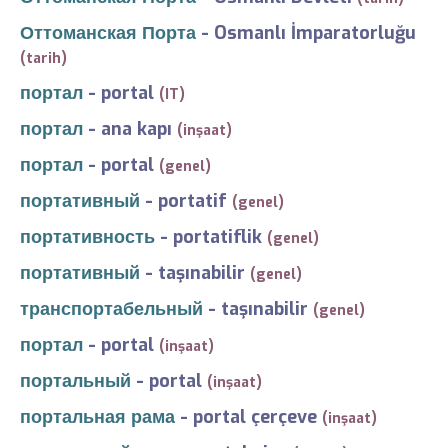
Оттоманская Порта
-
Osmanlı İmparatorluğu
(tarih)
портал
-
portal
(IT)
портал
-
ana kapı
(inşaat)
портал
-
portal
(genel)
портативный
-
portatif
(genel)
портативность
-
portatiflik
(genel)
портативный
-
taşınabilir
(genel)
транспортабельный
-
taşınabilir
(genel)
портал
-
portal
(inşaat)
портальный
-
portal
(inşaat)
портальная рама
-
portal çerçeve
(inşaat)