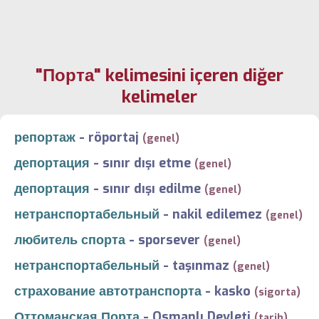
"Порта" kelimesini içeren diğer
kelimeler
репортаж
-
röportaj
(genel)
депортация
-
sınır dışı etme
(genel)
депортация
-
sınır dışı edilme
(genel)
нетранспортабельный
-
nakil edilemez
(genel)
любитель спорта
-
sporsever
(genel)
нетранспортабельный
-
taşınmaz
(genel)
страхование автотранспорта
-
kasko
(sigorta)
Оттоманская Порта
-
Osmanlı Devleti
(tarih)