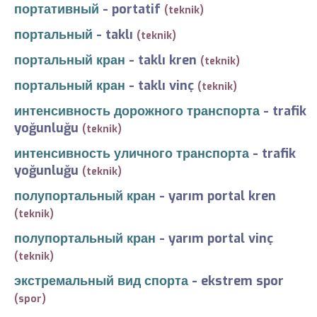
портативный
-
portatif
(teknik)
портальный
-
taklı
(teknik)
портальный кран
-
taklı kren
(teknik)
портальный кран
-
taklı vinç
(teknik)
интенсивность дорожного транспорта
-
trafik
yoğunluğu
(teknik)
интенсивность уличного транспорта
-
trafik
yoğunluğu
(teknik)
полупортальный кран
-
yarım portal kren
(teknik)
полупортальный кран
-
yarım portal vinç
(teknik)
экстремальный вид спорта
-
ekstrem spor
(spor)