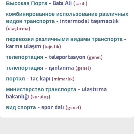
Высокая Порта
-
Babı Ali
(tarih)
комбинированное использование различных
видов транспорта
-
intermodal taşımacılık
(ulaştırma)
перевозки различными видами транспорта
-
karma ulaşım
(lojistik)
телепортация
-
teleportasyon
(genel)
телепортация
-
ışınlanma
(genel)
портал
-
taç kapı
(mimarlık)
министерство транспорта
-
ulaştırma
bakanlığı
(kuruluş)
вид спорта
-
spor dalı
(genel)