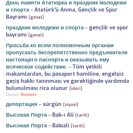
День памяти Ататюрка и праздник молодежи
и спорта
-
Atatürk'ü Anma, Gençlik ve Spor
Bayramı
(genel)
праздник молодежи и спорта
-
gençlik ve spor
bayramı
(genel)
Просьба ко всем полномочным органам
пропускать беспрепятственно предъявителя
настоящего паспорта и оказывать ему
всяческое содействие.
-
Tüm yetkili
makamlardan, bu pasaport hamiline, engelsiz
geçiş hakkı tanınması ve gerektiğinde yardımda
bulunulması rica olunur
(idari)
Ekleyen:
Rondomi
депортация
-
sürgün
(siyasi)
Высокая Порта
-
Bab-ı Ali
(tarih)
Высокая Порта
-
Babıali
(tarih)