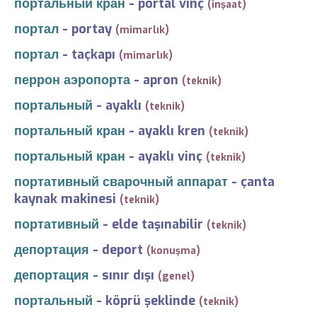
портальный кран
-
portal vinç
(inşaat)
портал
-
portay
(mimarlık)
портал
-
taçkapı
(mimarlık)
перрон аэропорта
-
apron
(teknik)
портальный
-
ayaklı
(teknik)
портальный кран
-
ayaklı kren
(teknik)
портальный кран
-
ayaklı vinç
(teknik)
портативный сварочный аппарат
-
çanta
kaynak makinesi
(teknik)
портативный
-
elde taşınabilir
(teknik)
депортация
-
deport
(konuşma)
депортация
-
sınır dışı
(genel)
портальный
-
köprü şeklinde
(teknik)