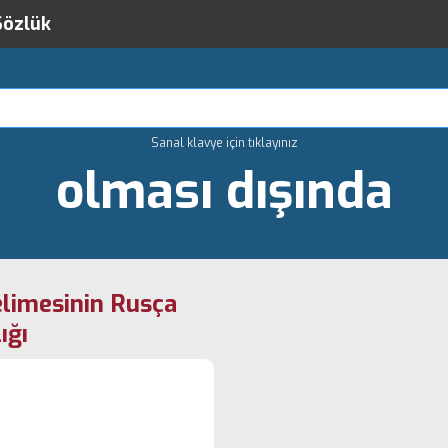
Sözlük
Sanal klavye için tıklayınız
olması dışında
elimesinin Rusça
ığı