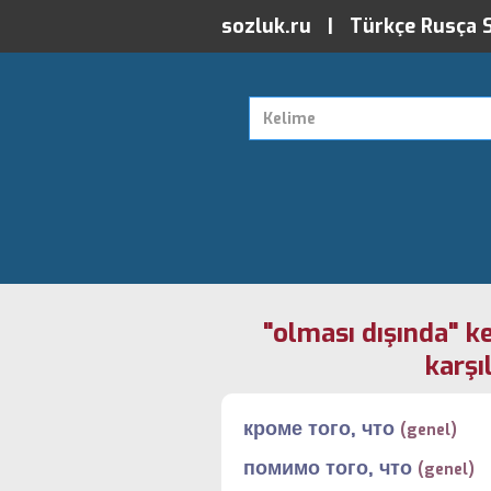
sozluk.ru | Türkçe Rusça 
"olması dışında" k
karşıl
кроме того, что
(genel)
помимо того, что
(genel)