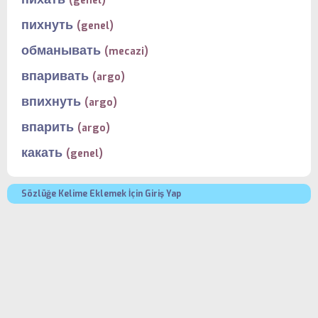
(genel)
пихнуть
(genel)
обманывать
(mecazi)
впаривать
(argo)
впихнуть
(argo)
впарить
(argo)
какать
(genel)
Sözlüğe Kelime Eklemek İçin Giriş Yap