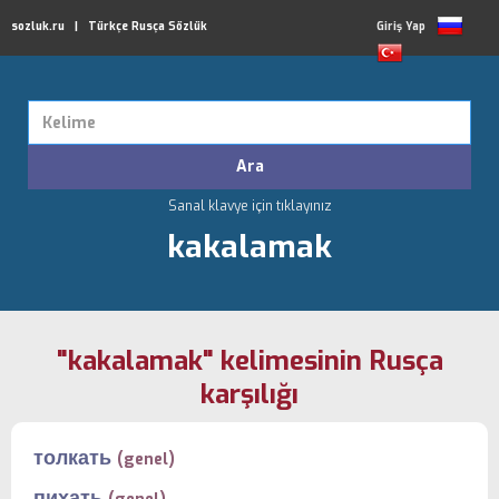
sozluk.ru | Türkçe Rusça Sözlük
Giriş Yap
Sanal klavye için tıklayınız
kakalamak
"kakalamak" kelimesinin Rusça
karşılığı
толкать
(genel)
пихать