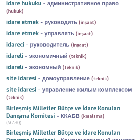
idare hukuku
-
административное право
(hukuk)
idare etmek
-
руководить
(inşaat)
idare etmek
-
управлять
(inşaat)
idareci
-
руководитель
(inşaat)
idareli
-
экономичный
(teknik)
idareli
-
экономный
(teknik)
site idaresi
-
домоуправление
(teknik)
site idaresi
-
управление жилым комплексом
(teknik)
Birleşmiş Milletler Bütçe ve İdare Konuları
Danışma Komitesi
-
ККАБВ
(kısaltma)
(ACABQ)
Birleşmiş Milletler Bütçe ve İdare Konuları