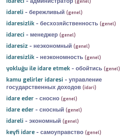
idareci
-
администратор
(genel)
idareli
-
бережливый
(genel)
idaresizlik
-
бесхозяйственность
(genel)
idareci
-
менеджер
(genel)
idaresiz
-
неэкономный
(genel)
idaresizlik
-
неэкономность
(genel)
yokluğu ile idare etmek
-
обойтись
(genel)
kamu gelirler idaresi
-
управление
государственных доходов
(idari)
idare eder
-
сносно
(genel)
idare eder
-
сносный
(genel)
idareli
-
экономный
(genel)
keyfi idare
-
самоуправство
(genel)