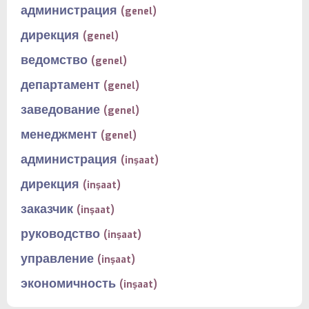
администрация
(genel)
дирекция
(genel)
ведомство
(genel)
департамент
(genel)
заведование
(genel)
менеджмент
(genel)
администрация
(inşaat)
дирекция
(inşaat)
заказчик
(inşaat)
руководство
(inşaat)
управление
(inşaat)
экономичность
(inşaat)