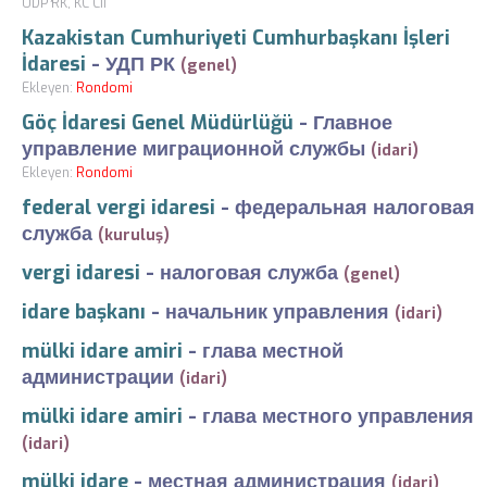
UDP RK, KC Cİİ
Kazakistan Cumhuriyeti Cumhurbaşkanı İşleri
İdaresi
-
УДП РК
(genel)
Ekleyen:
Rondomi
Göç İdaresi Genel Müdürlüğü
-
Главное
управление миграционной службы
(idari)
Ekleyen:
Rondomi
federal vergi idaresi
-
федеральная налоговая
служба
(kuruluş)
vergi idaresi
-
налоговая служба
(genel)
idare başkanı
-
начальник управления
(idari)
mülki idare amiri
-
глава местной
администрации
(idari)
mülki idare amiri
-
глава местного управления
(idari)
mülki idare
-
местная администрация
(idari)