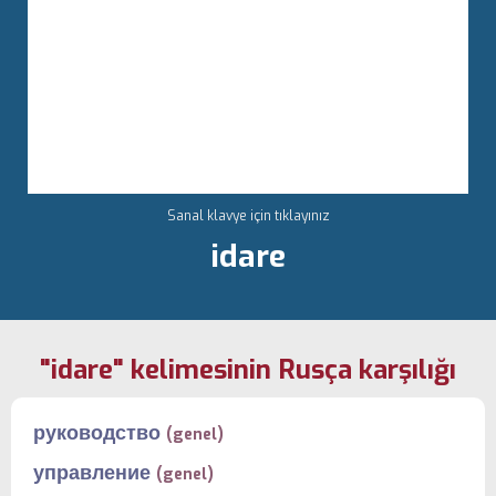
Sanal klavye için tıklayınız
idare
"idare" kelimesinin Rusça karşılığı
руководство
(genel)
управление
(genel)