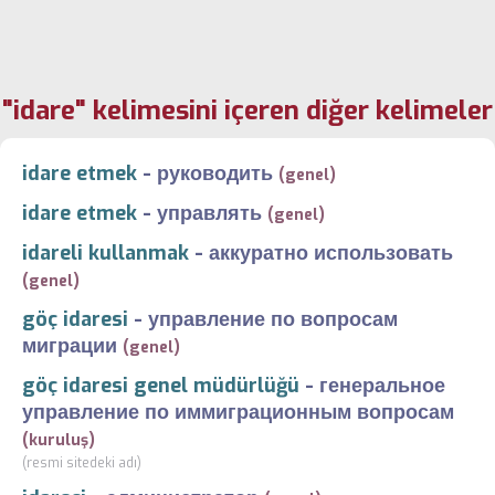
"idare" kelimesini içeren diğer kelimeler
idare etmek
-
руководить
(genel)
idare etmek
-
управлять
(genel)
idareli kullanmak
-
аккуратно использовать
(genel)
göç idaresi
-
управление по вопросам
миграции
(genel)
göç idaresi genel müdürlüğü
-
генеральное
управление по иммиграционным вопросам
(kuruluş)
(resmi sitedeki adı)