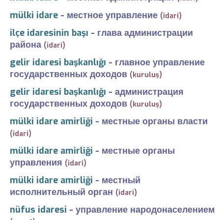
mülki idare
-
местное управление
(idari)
ilçe idaresinin başı
-
глава администрации
района
(idari)
gelir idaresi başkanlığı
-
главное управление
государственных доходов
(kuruluş)
gelir idaresi başkanlığı
-
администрация
государственных доходов
(kuruluş)
mülki idare amirliği
-
местные органы власти
(idari)
mülki idare amirliği
-
местные органы
управления
(idari)
mülki idare amirliği
-
местный
исполнительный орган
(idari)
nüfus idaresi
-
управление народонаселением