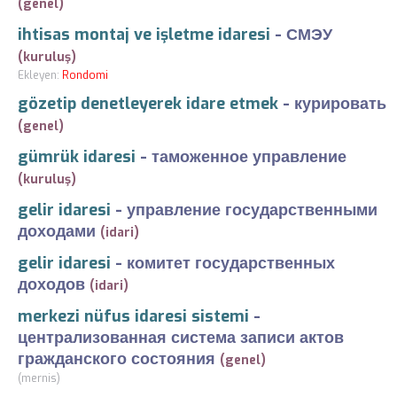
(genel)
ihtisas montaj ve işletme idaresi
-
СМЭУ
(kuruluş)
Ekleyen:
Rondomi
gözetip denetleyerek idare etmek
-
курировать
(genel)
gümrük idaresi
-
таможенное управление
(kuruluş)
gelir idaresi
-
управление государственными
доходами
(idari)
gelir idaresi
-
комитет государственных
доходов
(idari)
merkezi nüfus idaresi sistemi
-
централизованная система записи актов
гражданского состояния
(genel)
(mernis)