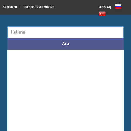
sozluk.ru | Türkçe Rusça Sözlük
Giriş Yap