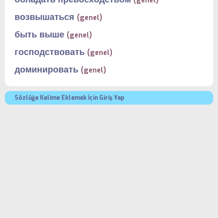
(genel)
возвышаться
(genel)
быть выше
(genel)
господствовать
(genel)
доминировать
(genel)
Sözlüğe Kelime Eklemek İçin Giriş Yap