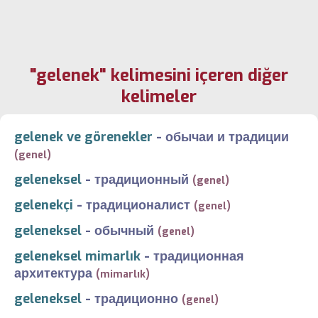
"gelenek" kelimesini içeren diğer
kelimeler
gelenek ve görenekler
-
обычаи и традиции
(genel)
geleneksel
-
традиционный
(genel)
gelenekçi
-
традиционалист
(genel)
geleneksel
-
обычный
(genel)
geleneksel mimarlık
-
традиционная
архитектура
(mimarlık)
geleneksel
-
традиционно
(genel)