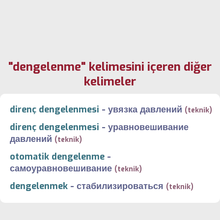
"dengelenme" kelimesini içeren diğer
kelimeler
direnç dengelenmesi
-
увязка давлений
(teknik)
direnç dengelenmesi
-
уравновешивание
давлений
(teknik)
otomatik dengelenme
-
самоуравновешивание
(teknik)
dengelenmek
-
стабилизироваться
(teknik)