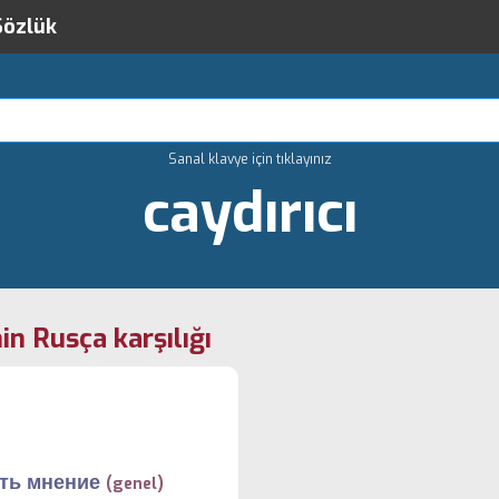
Sözlük
Sanal klavye için tıklayınız
caydırıcı
in Rusça karşılığı
ть мнение
(genel)