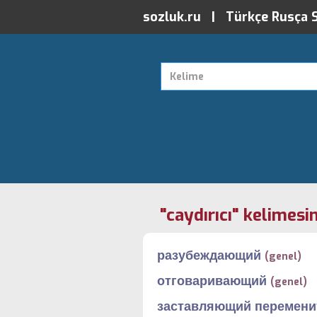
sozluk.ru | Türkçe Rusça 
"caydırıcı" kelimesin
разубеждающий
(genel)
отговаривающий
(genel)
заставляющий перемени