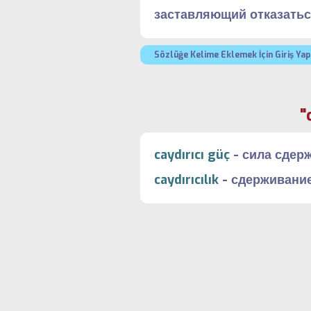
заставляющий отказать
Sözlüğe Kelime Eklemek İçin Giriş Yap
"
caydırıcı güç
-
сила сдер
caydırıcılık
-
сдерживани