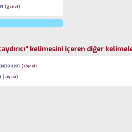
ся
(genel)
caydırıcı" kelimesini içeren diğer kelimel
живания
(siyasi)
е
(siyasi)