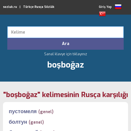
sozluk.ru | Türkçe Rusça Sözlük
Giriş Yap
Sanal klavye için tıklayınız
boşboğaz
"boşboğaz" kelimesinin Rusça karşılığı
пустомеля
(genel)
болтун
(genel)