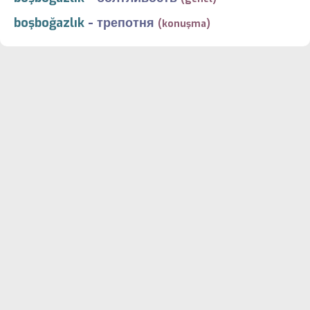
boşboğazlık
-
трепотня
(konuşma)