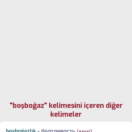
"boşboğaz" kelimesini içeren diğer
kelimeler
boşboğazlık
-
болтливость
(genel)