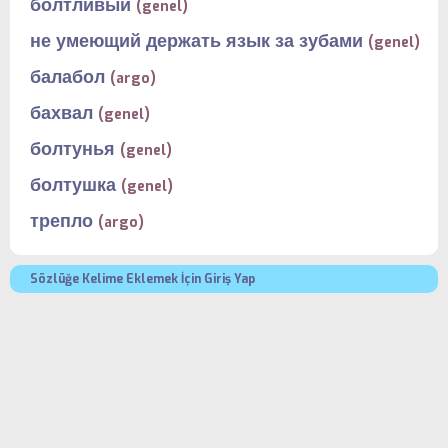
болтливый
(genel)
не умеющий держать язык за зубами
(genel)
балабол
(argo)
бахвал
(genel)
болтунья
(genel)
болтушка
(genel)
трепло
(argo)
Sözlüğe Kelime Eklemek İçin Giriş Yap