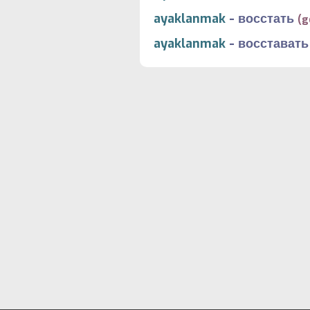
ayaklanmak
-
восстать
(g
ayaklanmak
-
восставать