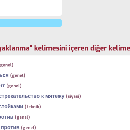
yaklanma" kelimesini içeren diğer kelime
(genel)
ься
(genel)
нт
(genel)
стрекательство к мятежу
(siyasi)
стойками
(teknik)
ротив
(genel)
 против
(genel)