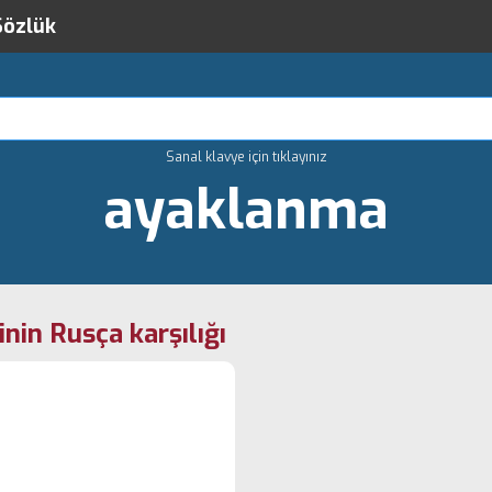
Sözlük
Sanal klavye için tıklayınız
ayaklanma
nin Rusça karşılığı