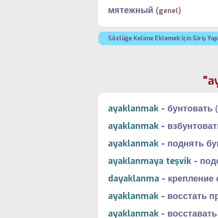
мятежный
(genel)
Sözlüğe Kelime Eklemek İçin Giriş Yap
"a
ayaklanmak
-
бунтовать
ayaklanmak
-
взбунтоват
ayaklanmak
-
поднять бу
ayaklanmaya teşvik
-
под
dayaklanma
-
крепление 
ayaklanmak
-
восстать п
ayaklanmak
-
восставать