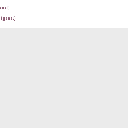
enel)
(genel)