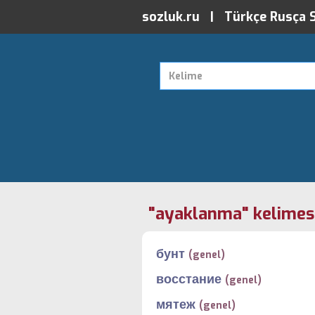
sozluk.ru | Türkçe Rusça 
"ayaklanma" kelimesi
бунт
(genel)
восстание
(genel)
мятеж
(genel)