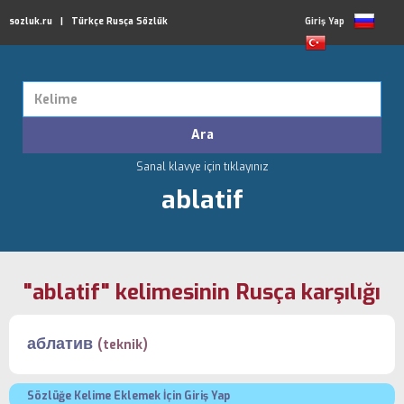
sozluk.ru | Türkçe Rusça Sözlük
Giriş Yap
Sanal klavye için tıklayınız
ablatif
"ablatif" kelimesinin Rusça karşılığı
аблатив
(teknik)
Sözlüğe Kelime Eklemek İçin Giriş Yap