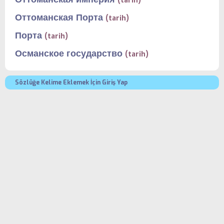
(tarih)
Оттоманская Порта
(tarih)
Порта
(tarih)
Османское государство
(tarih)
Sözlüğe Kelime Eklemek İçin Giriş Yap